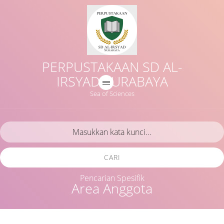
PERPUSTAKAAN SD AL-
IRSYAD SURABAYA
Sea of Sciences
CARI
Pencarian Spesifik
Area Anggota