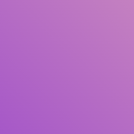
Judul
Pengarang
Subjek
ISBN/ISSN
Tipe Koleksi
Lokasi
GMD