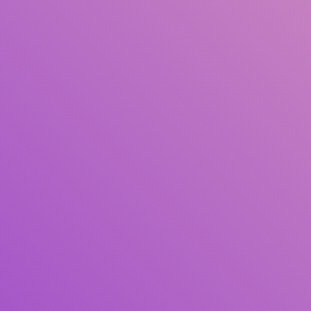
Judul
Pengarang
Subjek
ISBN/ISSN
Tipe Koleksi
Lokasi
GMD