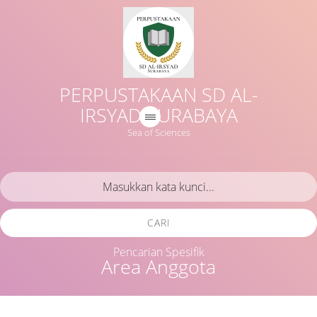
PERPUSTAKAAN SD AL-
IRSYAD SURABAYA
Sea of Sciences
CARI
Pencarian Spesifik
Area Anggota