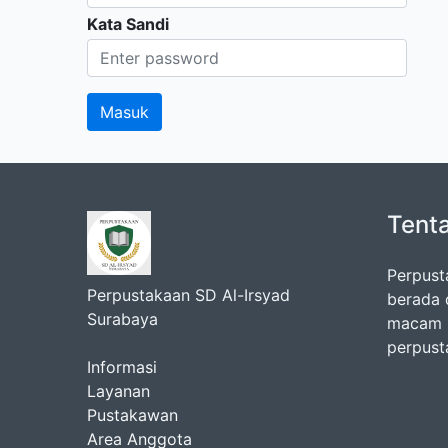
Kata Sandi
Tent
Perpust
Perpustakaan SD Al-Irsyad
berada 
Surabaya
macam k
perpust
Informasi
Layanan
Pustakawan
Area Anggota