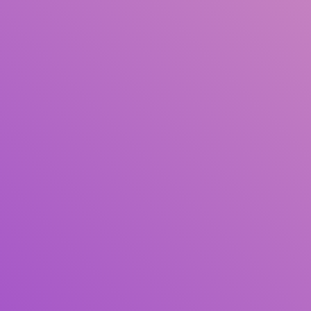
Judul
Pengarang
Subjek
ISBN/ISSN
Tipe Koleksi
Lokasi
GMD