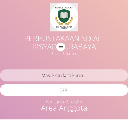
PERPUSTAKAAN SD AL-
IRSYAD SURABAYA
Sea of Sciences
CARI
Pencarian Spesifik
Area Anggota