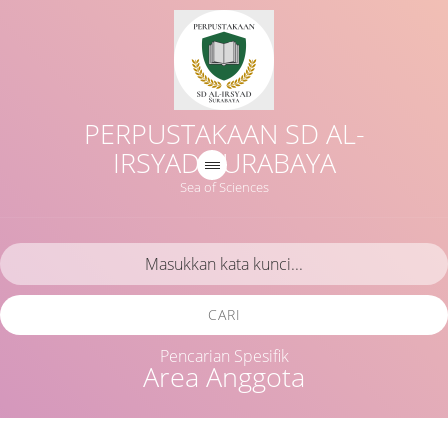
PERPUSTAKAAN SD AL-
IRSYAD SURABAYA
Sea of Sciences
CARI
Pencarian Spesifik
Area Anggota