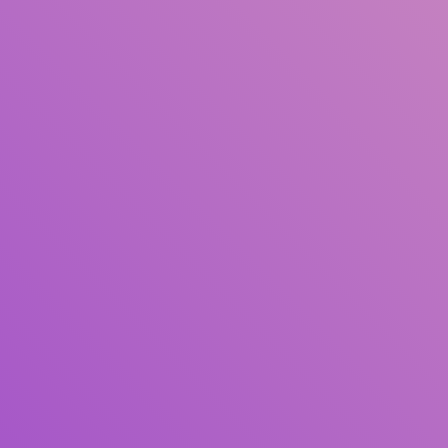
Judul
Pengarang
Subjek
ISBN/ISSN
Tipe Koleksi
Lokasi
GMD