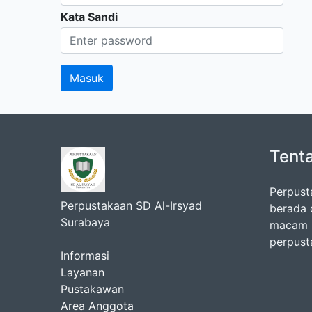
Kata Sandi
Tent
Perpust
Perpustakaan SD Al-Irsyad
berada 
Surabaya
macam k
perpust
Informasi
Layanan
Pustakawan
Area Anggota