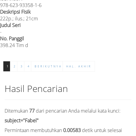
978-623-93358-1-6
Deskripsi Fisik
222p.; ilus.; 21cm
Judul Seri
-
No. Panggil
398.24 Tim d
1
2
3
4
BERIKUTNYA
HAL. AKHIR
Hasil Pencarian
Ditemukan
77
dari pencarian Anda melalui kata kunci:
subject="Fabel"
Permintaan membutuhkan
0.00583
detik untuk selesai