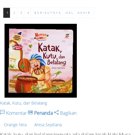
1
2
3
4
BERIKUTNYA
HAL. AKHIR
Katak, Kutu, dan Belalang
Komentar
Penanda
Bagikan
Orange Nira
Anisa Septiana
Katak, kutu, dan belalang ternyata ada dalam kisah Nabi Musa