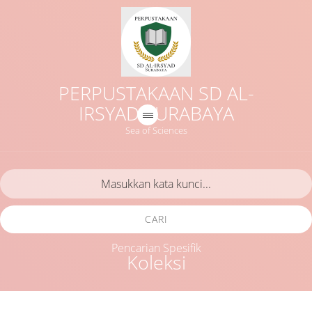
PERPUSTAKAAN SD AL-
IRSYAD SURABAYA
Sea of Sciences
CARI
Pencarian Spesifik
Koleksi