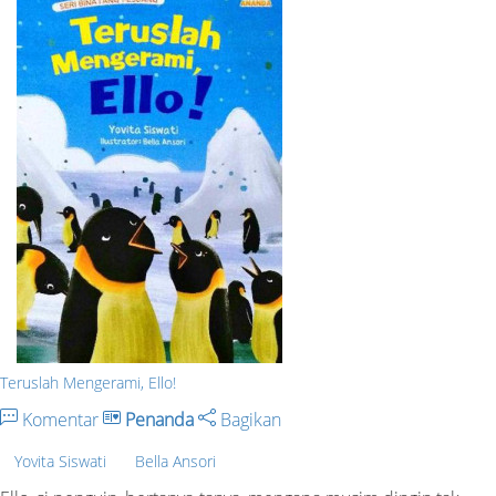
Teruslah Mengerami, Ello!
Komentar
Penanda
Bagikan
Yovita Siswati
Bella Ansori