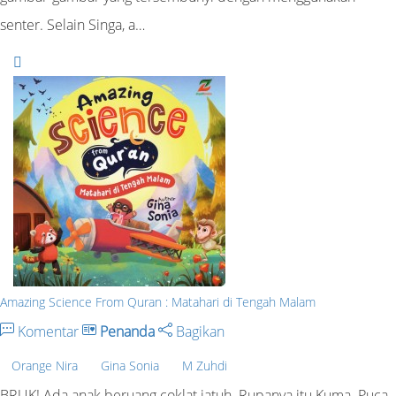
senter. Selain Singa, a…
Amazing Science From Quran : Matahari di Tengah Malam
Komentar
Penanda
Bagikan
Orange Nira
Gina Sonia
M Zuhdi
BRUK! Ada anak beruang coklat jatuh. Rupanya itu Kuma. Puca