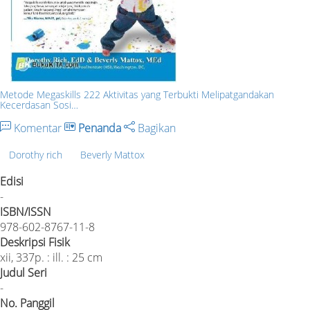
Metode Megaskills 222 Aktivitas yang Terbukti Melipatgandakan
Kecerdasan Sosi…
Komentar
Penanda
Bagikan
Dorothy rich
Beverly Mattox
Edisi
-
ISBN/ISSN
978-602-8767-11-8
Deskripsi Fisik
xii, 337p. : ill. : 25 cm
Judul Seri
-
No. Panggil