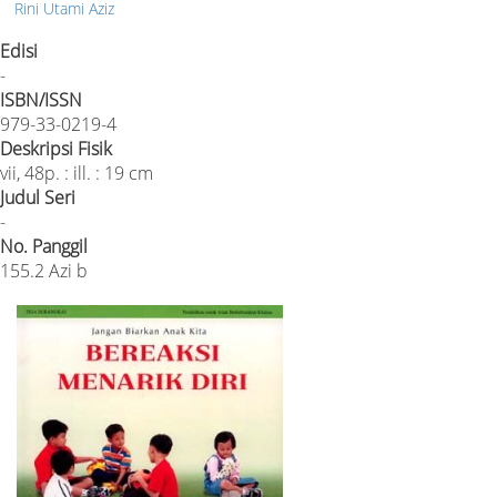
Rini Utami Aziz
Edisi
-
ISBN/ISSN
979-33-0219-4
Deskripsi Fisik
vii, 48p. : ill. : 19 cm
Judul Seri
-
No. Panggil
155.2 Azi b