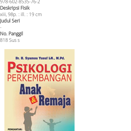
978-602-8535-76-2
Deskripsi Fisik
xiii, 98p. : ill. : 19 cm
Judul Seri
-
No. Panggil
818 Sus s