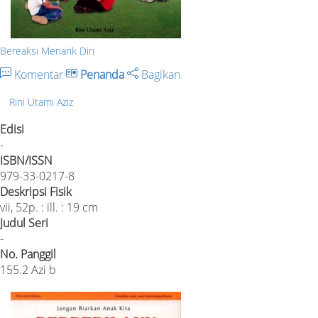
Bereaksi Menarik Diri
Komentar
Penanda
Bagikan
Rini Utami Aziz
Edisi
-
ISBN/ISSN
979-33-0217-8
Deskripsi Fisik
vii, 52p. : ill. : 19 cm
Judul Seri
-
No. Panggil
155.2 Azi b