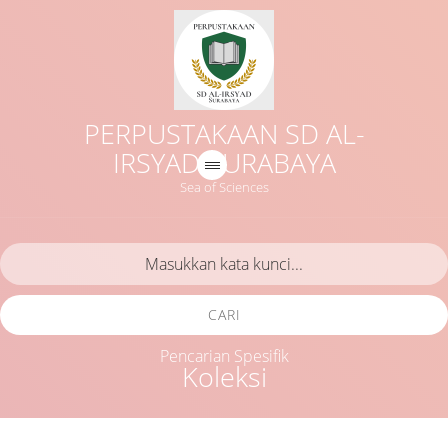
PERPUSTAKAAN SD AL-
IRSYAD SURABAYA
Sea of Sciences
CARI
Pencarian Spesifik
Koleksi