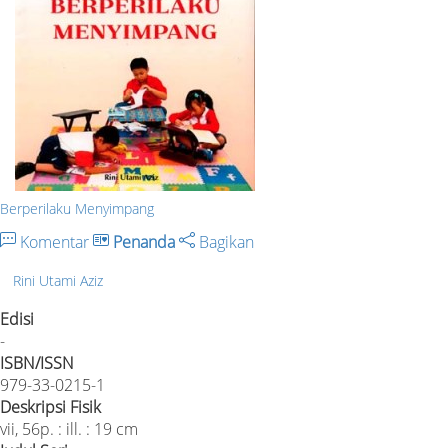
Berperilaku Menyimpang
Komentar
Penanda
Bagikan
Rini Utami Aziz
Edisi
-
ISBN/ISSN
979-33-0215-1
Deskripsi Fisik
vii, 56p. : ill. : 19 cm