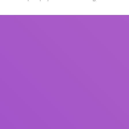
Judul
Pengarang
Subjek
ISBN/ISSN
Tipe Koleksi
Lokasi