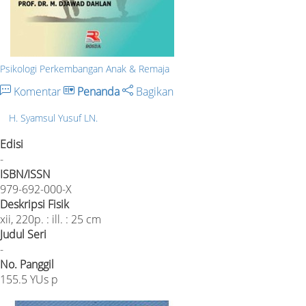
Psikologi Perkembangan Anak & Remaja
Komentar
Penanda
Bagikan
H. Syamsul Yusuf LN.
Edisi
-
ISBN/ISSN
979-692-000-X
Deskripsi Fisik
xii, 220p. : ill. : 25 cm
Judul Seri
-
No. Panggil
155.5 YUs p