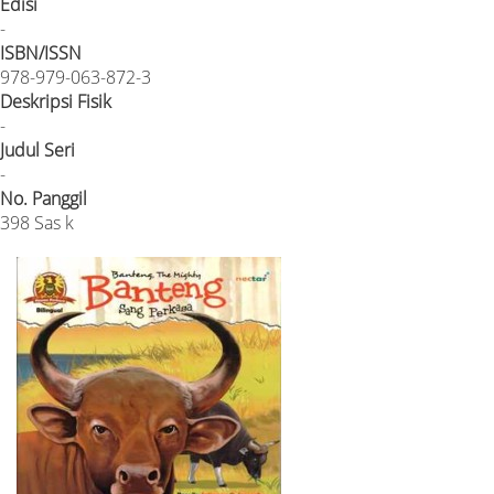
Edisi
-
ISBN/ISSN
978-979-063-872-3
Deskripsi Fisik
-
Judul Seri
-
No. Panggil
398 Sas k