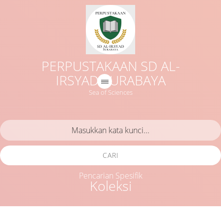
PERPUSTAKAAN SD AL-
IRSYAD SURABAYA
Sea of Sciences
CARI
Pencarian Spesifik
Koleksi