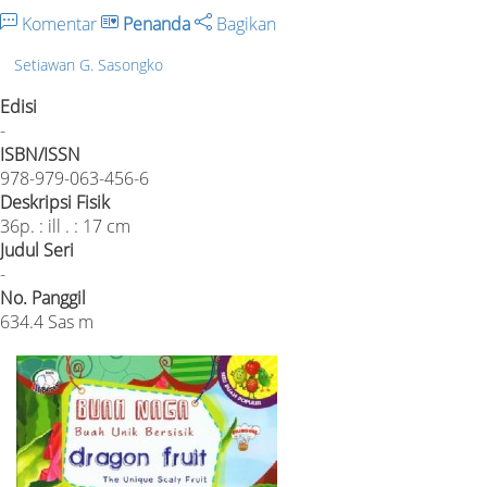
Komentar
Penanda
Bagikan
Setiawan G. Sasongko
Edisi
-
ISBN/ISSN
978-979-063-456-6
Deskripsi Fisik
36p. : ill . : 17 cm
Judul Seri
-
No. Panggil
634.4 Sas m