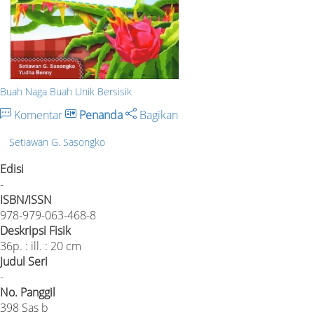
Buah Naga Buah Unik Bersisik
Komentar
Penanda
Bagikan
Setiawan G. Sasongko
Edisi
-
ISBN/ISSN
978-979-063-468-8
Deskripsi Fisik
36p. : ill. : 20 cm
Judul Seri
-
No. Panggil
398 Sas b