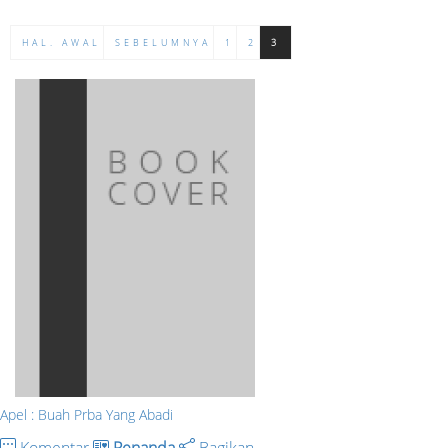
HAL. AWAL
SEBELUMNYA
1
2
3
Apel : Buah Prba Yang Abadi