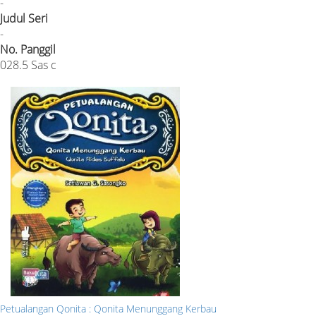
-
Judul Seri
-
No. Panggil
028.5 Sas c
Petualangan Qonita : Qonita Menunggang Kerbau