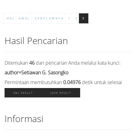
HAL. AWAL
SEBELUMNYA
1
2
3
Hasil Pencarian
Ditemukan
46
dari pencarian Anda melalui kata kunci:
author=Setiawan G. Sasongko
Permintaan membutuhkan
0.04976
detik untuk selesai
XML RESULT
JSON RESULT
Informasi