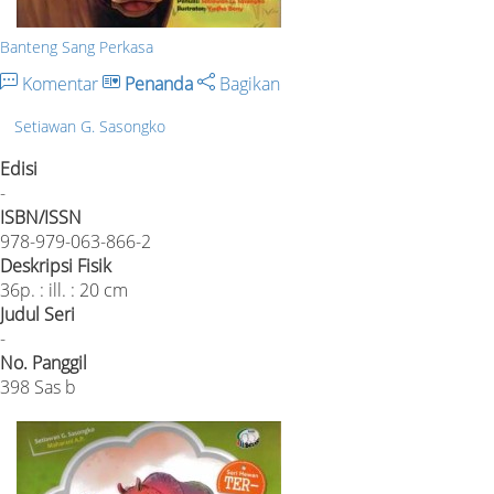
Banteng Sang Perkasa
Komentar
Penanda
Bagikan
Setiawan G. Sasongko
Edisi
-
ISBN/ISSN
978-979-063-866-2
Deskripsi Fisik
36p. : ill. : 20 cm
Judul Seri
-
No. Panggil
398 Sas b