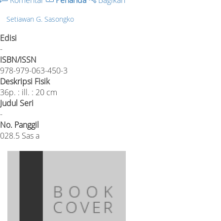
Komentar
Penanda
Bagikan
Setiawan G. Sasongko
Edisi
-
ISBN/ISSN
978-979-063-450-3
Deskripsi Fisik
36p. : ill. : 20 cm
Judul Seri
-
No. Panggil
028.5 Sas a