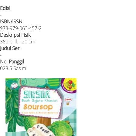
Edisi
-
ISBN/ISSN
978-979-063-457-2
Deskripsi Fisik
36p. : ill. : 20 cm
Judul Seri
-
No. Panggil
028.5 Sas m