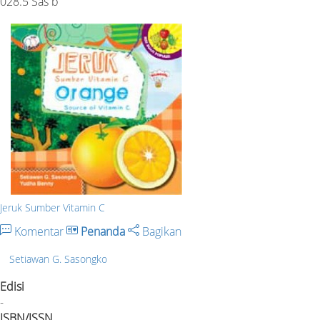
028.5 Sas b
Jeruk Sumber Vitamin C
Komentar
Penanda
Bagikan
Setiawan G. Sasongko
Edisi
-
ISBN/ISSN