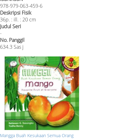
978-979-063-459-6
Deskripsi Fisik
36p. : ill. : 20 cm
Judul Seri
-
No. Panggil
634.3 Sas j
Mangga Buah Kesukaan Semua Orang