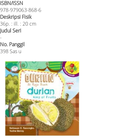
ISBN/ISSN
978-979063-868-6
Deskripsi Fisik
36p. : ill. : 20 cm
Judul Seri
-
No. Panggil
398 Sas u