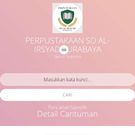
PERPUSTAKAAN SD AL-
IRSYAD SURABAYA
Sea of Sciences
CARI
Pencarian Spesifik
Detail Cantuman