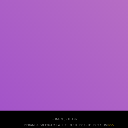
Subjek
ISBN/ISSN
Tipe Koleksi
Lokasi
GMD
Cari
SLIMS 9 (BULIAN)
BERANDA
FACEBOOK
TWITTER
YOUTUBE
GITHUB
FORUM
RSS