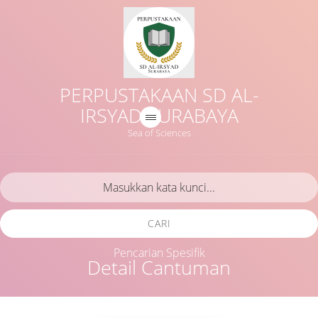
PERPUSTAKAAN SD AL-
IRSYAD SURABAYA
Sea of Sciences
CARI
Pencarian Spesifik
Detail Cantuman