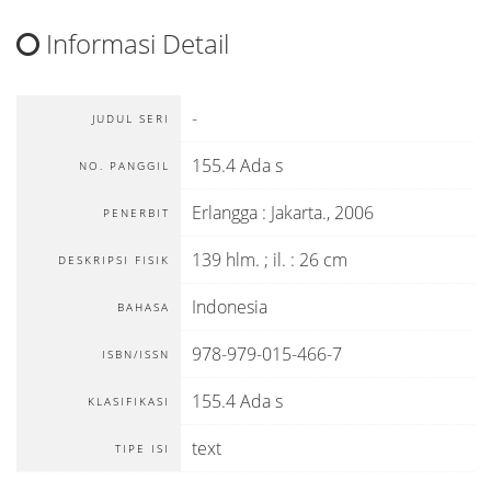
Informasi Detail
-
JUDUL SERI
155.4 Ada s
NO. PANGGIL
Erlangga
:
Jakarta
.,
2006
PENERBIT
139 hlm. ; il. : 26 cm
DESKRIPSI FISIK
Indonesia
BAHASA
978-979-015-466-7
ISBN/ISSN
155.4 Ada s
KLASIFIKASI
text
TIPE ISI