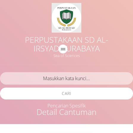
PERPUSTAKAAN SD AL-
IRSYAD SURABAYA
Sea of Sciences
CARI
Pencarian Spesifik
Detail Cantuman