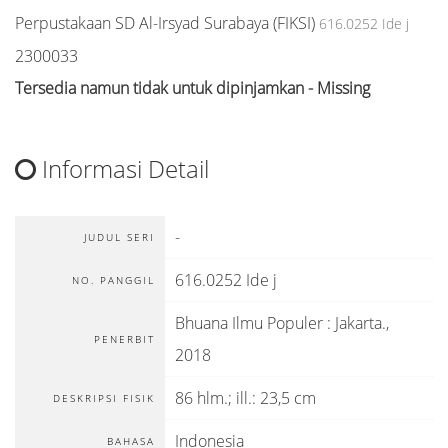
Perpustakaan SD Al-Irsyad Surabaya (FIKSI)
616.0252 Ide j
2300033
Tersedia namun tidak untuk dipinjamkan - Missing
Informasi Detail
-
JUDUL SERI
616.0252 Ide j
NO. PANGGIL
Bhuana Ilmu Populer
:
Jakarta
.,
PENERBIT
2018
86 hlm.; ill.: 23,5 cm
DESKRIPSI FISIK
Indonesia
BAHASA