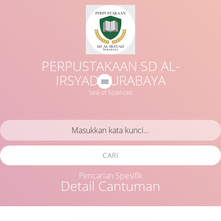
PERPUSTAKAAN SD AL-
IRSYAD SURABAYA
Sea of Sciences
CARI
Pencarian Spesifik
Detail Cantuman