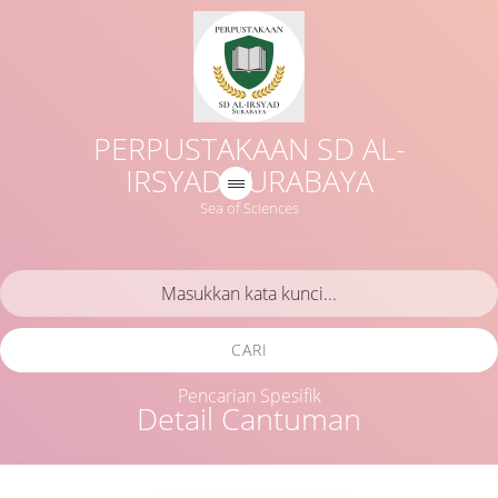
PERPUSTAKAAN SD AL-
IRSYAD SURABAYA
Sea of Sciences
CARI
Pencarian Spesifik
Detail Cantuman