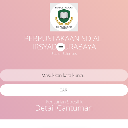
PERPUSTAKAAN SD AL-
IRSYAD SURABAYA
Sea of Sciences
CARI
Pencarian Spesifik
Detail Cantuman