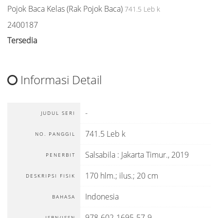
Pojok Baca Kelas (Rak Pojok Baca)
741.5 Leb k
2400187
Tersedia
Informasi Detail
-
JUDUL SERI
741.5 Leb k
NO. PANGGIL
Salsabila
:
Jakarta Timur
.,
2019
PENERBIT
170 hlm.; ilus.; 20 cm
DESKRIPSI FISIK
Indonesia
BAHASA
978-602-1695-57-9
ISBN/ISSN