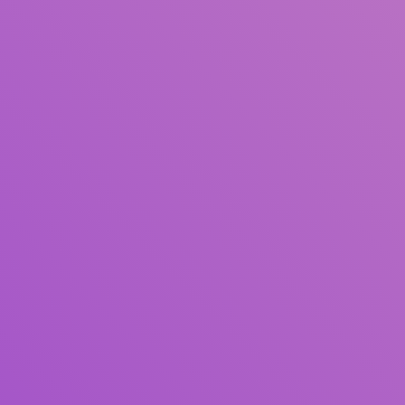
Judul
Pengarang
Subjek
ISBN/ISSN
Tipe Koleksi
Lokasi
GMD