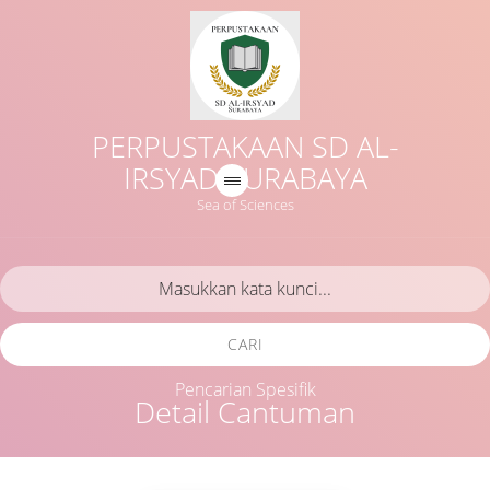
PERPUSTAKAAN SD AL-
IRSYAD SURABAYA
Sea of Sciences
CARI
Pencarian Spesifik
Detail Cantuman