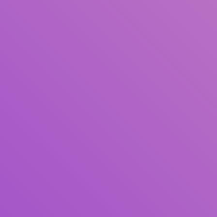
Judul
Pengarang
Subjek
ISBN/ISSN
Tipe Koleksi
Lokasi
GMD