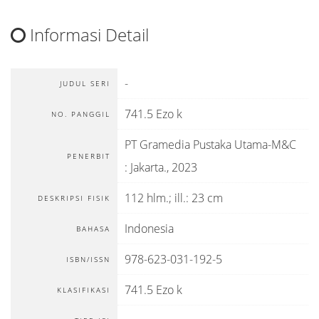
Informasi Detail
-
JUDUL SERI
741.5 Ezo k
NO. PANGGIL
PT Gramedia Pustaka Utama-M&C
PENERBIT
:
Jakarta
.,
2023
112 hlm.; ill.: 23 cm
DESKRIPSI FISIK
Indonesia
BAHASA
978-623-031-192-5
ISBN/ISSN
741.5 Ezo k
KLASIFIKASI