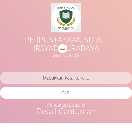
PERPUSTAKAAN SD AL-
IRSYAD SURABAYA
Sea of Sciences
CARI
Pencarian Spesifik
Detail Cantuman