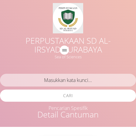
PERPUSTAKAAN SD AL-
IRSYAD SURABAYA
Sea of Sciences
CARI
Pencarian Spesifik
Detail Cantuman