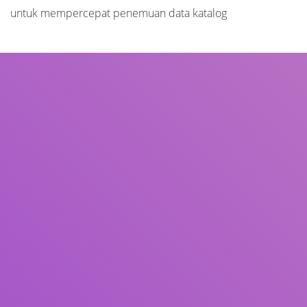
untuk mempercepat penemuan data katalog
Judul
Pengarang
Subjek
ISBN/ISSN
Tipe Koleksi
Lokasi