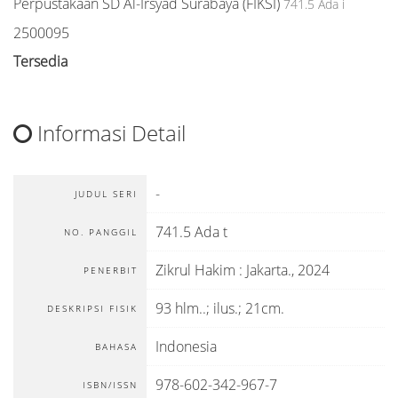
Perpustakaan SD Al-Irsyad Surabaya (FIKSI)
741.5 Ada i
2500095
Tersedia
Informasi Detail
-
JUDUL SERI
741.5 Ada t
NO. PANGGIL
Zikrul Hakim
:
Jakarta
.,
2024
PENERBIT
93 hlm..; ilus.; 21cm.
DESKRIPSI FISIK
Indonesia
BAHASA
978-602-342-967-7
ISBN/ISSN