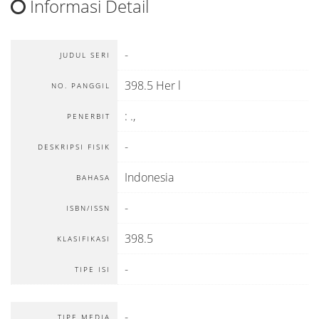
Informasi Detail
-
JUDUL SERI
398.5 Her l
NO. PANGGIL
:
.,
PENERBIT
-
DESKRIPSI FISIK
Indonesia
BAHASA
-
ISBN/ISSN
398.5
KLASIFIKASI
-
TIPE ISI
-
TIPE MEDIA