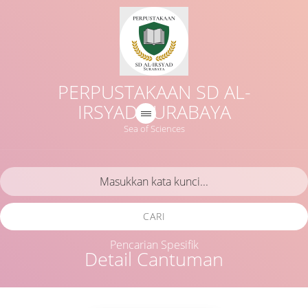
PERPUSTAKAAN SD AL-
IRSYAD SURABAYA
Sea of Sciences
CARI
Pencarian Spesifik
Detail Cantuman