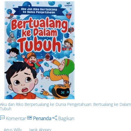
Aku dan Riko Berpetualang ke Dunia Pengetahuan: Bertualang ke Dalam
Tubuh
Komentar
Penanda
Bagikan
Agus Willy
Iwok Abqary