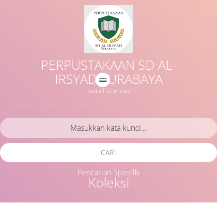
PERPUSTAKAAN SD AL-
IRSYAD SURABAYA
Sea of Sciences
CARI
Pencarian Spesifik
Koleksi