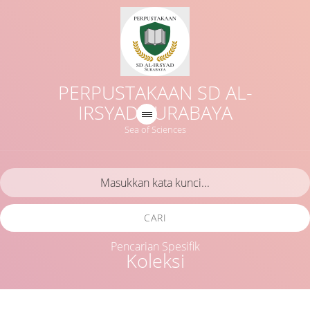
PERPUSTAKAAN SD AL-
IRSYAD SURABAYA
Sea of Sciences
CARI
Pencarian Spesifik
Koleksi