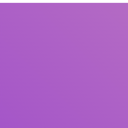
Judul
Pengarang
Subjek
ISBN/ISSN
Tipe Koleksi
Lokasi
GMD