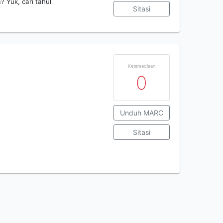
Yuk, cari tahul
Sitasi
Ketersediaan
0
Unduh MARC
Sitasi