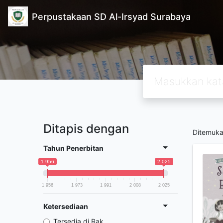
Perpustakaan SD Al-Irsyad Surabaya
Ditapis dengan
Ditemuk
Tahun Penerbitan
1 956
2 025
1 956
1 973
1 991
2 008
2 025
Ketersediaan
Tersedia di Rak