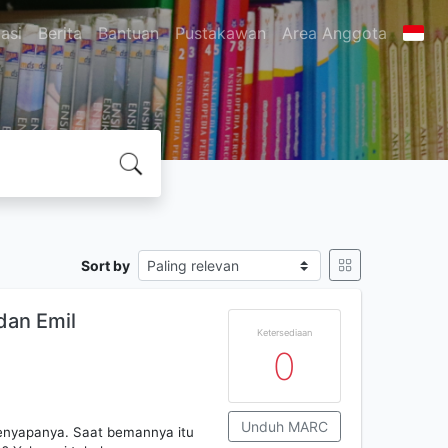
asi
Berita
Bantuan
Pustakawan
Area Anggota
Sort by
dan Emil
Ketersediaan
0
Unduh MARC
enyapanya. Saat bemannya itu