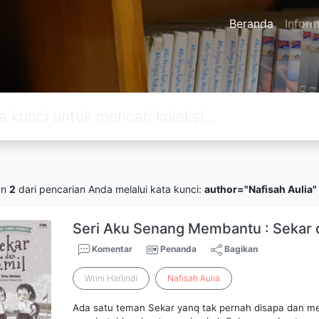
Beranda
Inform
an
2
dari pencarian Anda melalui kata kunci:
author="Nafisah Aulia"
Seri Aku Senang Membantu : Sekar 
Komentar
Penanda
Bagikan
Wrini Harlindi
Nafisah
Aulia
Ada satu teman Sekar yanq tak pernah disapa dan m