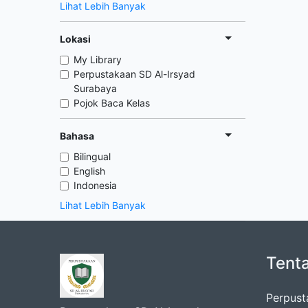
Lihat Lebih Banyak
Lokasi
My Library
Perpustakaan SD Al-Irsyad
Surabaya
Pojok Baca Kelas
Bahasa
Bilingual
English
Indonesia
Lihat Lebih Banyak
Tent
Perpust