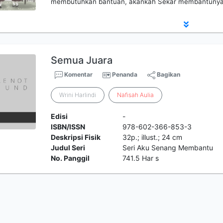
membutuhkan bantuan, akankah Sekar membantunya? 
Semua Juara
Komentar
Penanda
Bagikan
Wrini Harlindi
Nafisah
Aulia
Edisi
-
ISBN/ISSN
978-602-366-853-3
Deskripsi Fisik
32p.; illust.; 24 cm
Judul Seri
Seri Aku Senang Membantu
No. Panggil
741.5 Har s