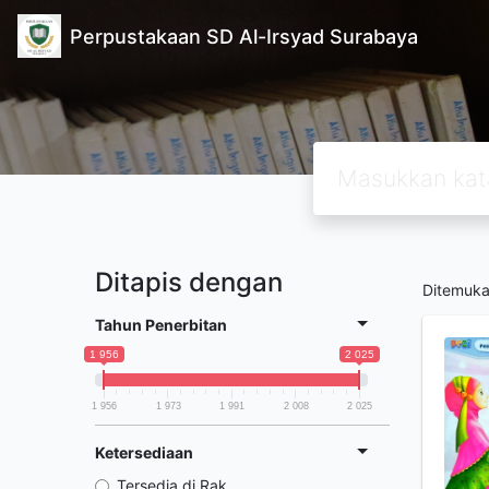
Perpustakaan SD Al-Irsyad Surabaya
Ditapis dengan
Ditemuk
Tahun Penerbitan
1 956
2 025
1 956
1 973
1 991
2 008
2 025
Ketersediaan
Tersedia di Rak