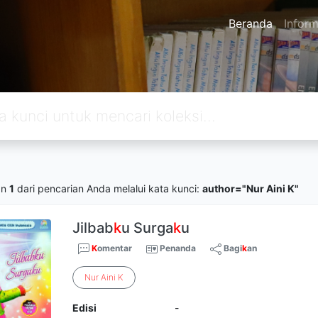
Beranda
Inform
an
1
dari pencarian Anda melalui kata kunci:
author="Nur Aini K"
Jilbab
k
u Surga
k
u
K
omentar
Penanda
Bagi
k
an
Nur
Aini
K
Edisi
-