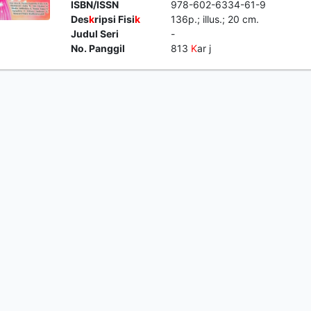
ISBN/ISSN
978-602-6334-61-9
Des
k
ripsi Fisi
k
136p.; illus.; 20 cm.
Judul Seri
-
No. Panggil
813
K
ar j