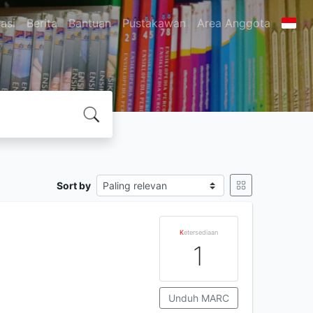
asi
Berita
Bantuan
Pustakawan
Area Anggota
Sort by
K
etersediaan
1
Unduh MARC