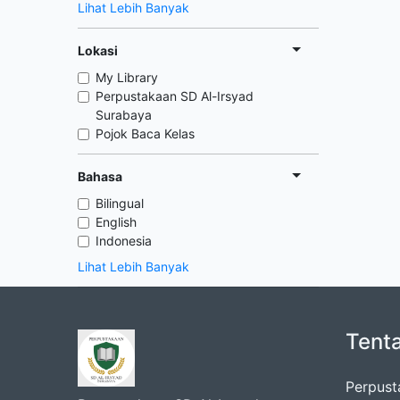
Lihat Lebih Banyak
Lokasi
My Library
Perpustakaan SD Al-Irsyad
Surabaya
Pojok Baca Kelas
Bahasa
Bilingual
English
Indonesia
Lihat Lebih Banyak
Tent
Perpust