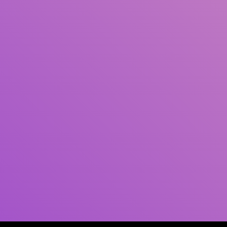
Pengarang
Subjek
ISBN/ISSN
Tipe Koleksi
Lokasi
GMD
Cari