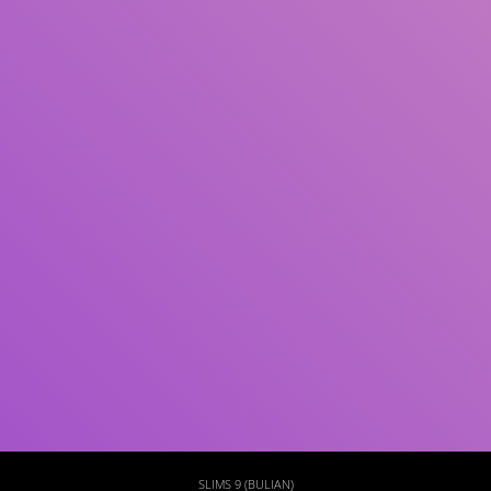
Subjek
ISBN/ISSN
Tipe Koleksi
Lokasi
GMD
Cari
SLIMS 9 (BULIAN)