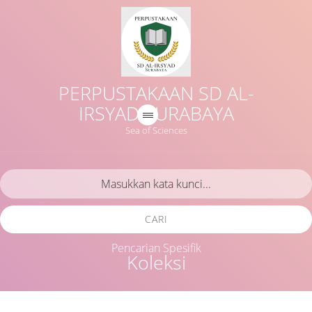
PERPUSTAKAAN SD AL-
IRSYAD SURABAYA
Sea of Sciences
CARI
Pencarian Spesifik
Koleksi