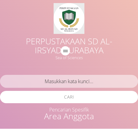
PERPUSTAKAAN SD AL-
IRSYAD SURABAYA
Sea of Sciences
CARI
Pencarian Spesifik
Area Anggota