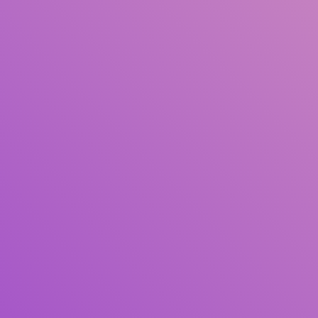
Judul
Pengarang
Subjek
ISBN/ISSN
Tipe Koleksi
Lokasi
GMD