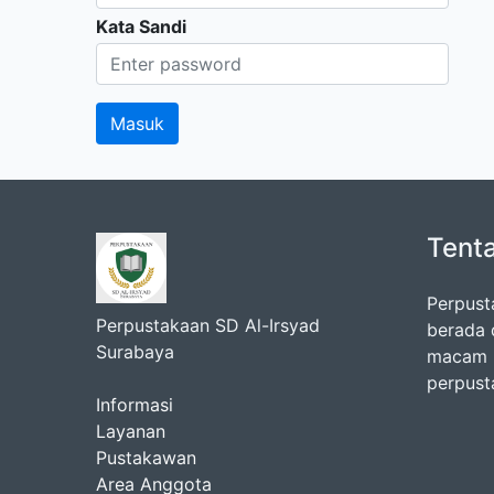
Kata Sandi
Tent
Perpust
Perpustakaan SD Al-Irsyad
berada 
Surabaya
macam k
perpust
Informasi
Layanan
Pustakawan
Area Anggota