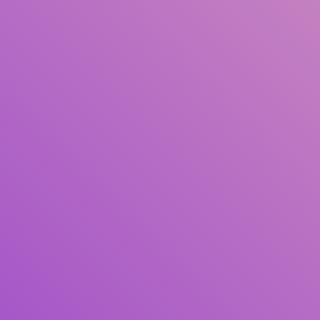
Judul
Pengarang
Subjek
ISBN/ISSN
Tipe Koleksi
Lokasi
GMD