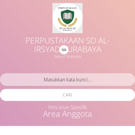
PERPUSTAKAAN SD AL-
IRSYAD SURABAYA
Sea of Sciences
CARI
Pencarian Spesifik
Area Anggota