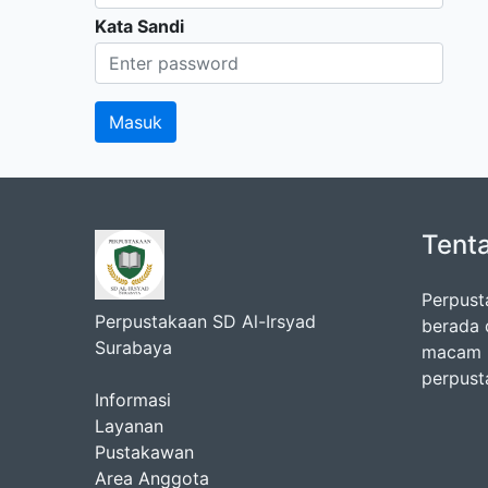
Kata Sandi
Tent
Perpust
Perpustakaan SD Al-Irsyad
berada 
Surabaya
macam k
perpust
Informasi
Layanan
Pustakawan
Area Anggota