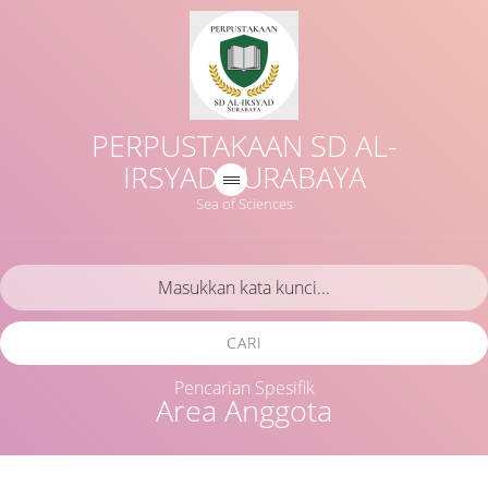
PERPUSTAKAAN SD AL-
IRSYAD SURABAYA
Sea of Sciences
CARI
Pencarian Spesifik
Area Anggota