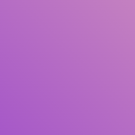
Judul
Pengarang
Subjek
ISBN/ISSN
Tipe Koleksi
Lokasi
GMD