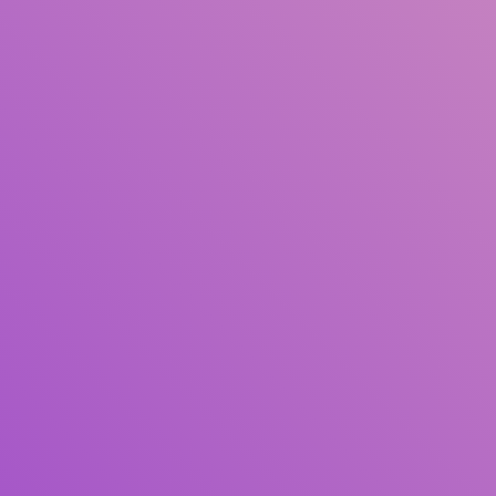
Judul
Pengarang
Subjek
ISBN/ISSN
Tipe Koleksi
Lokasi
GMD