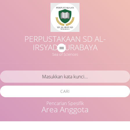
PERPUSTAKAAN SD AL-
IRSYAD SURABAYA
Sea of Sciences
CARI
Pencarian Spesifik
Area Anggota