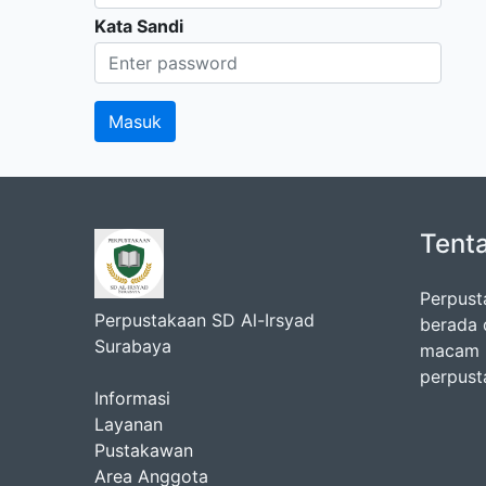
Kata Sandi
Tent
Perpust
Perpustakaan SD Al-Irsyad
berada 
Surabaya
macam k
perpust
Informasi
Layanan
Pustakawan
Area Anggota