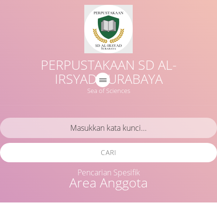
PERPUSTAKAAN SD AL-
IRSYAD SURABAYA
Sea of Sciences
CARI
Pencarian Spesifik
Area Anggota