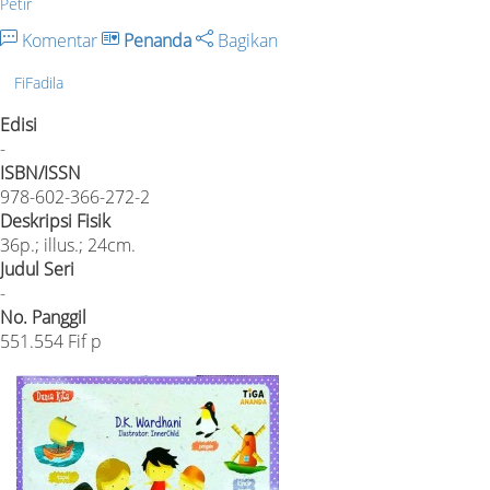
Petir
Komentar
Penanda
Bagikan
FiFadila
Edisi
-
ISBN/ISSN
978-602-366-272-2
Deskripsi Fisik
36p.; illus.; 24cm.
Judul Seri
-
No. Panggil
551.554 Fif p