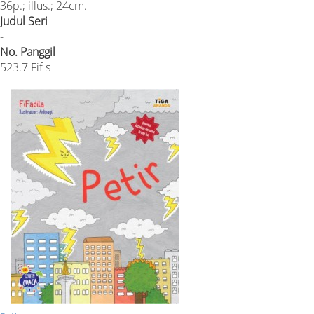
36p.; illus.; 24cm.
Judul Seri
-
No. Panggil
523.7 Fif s