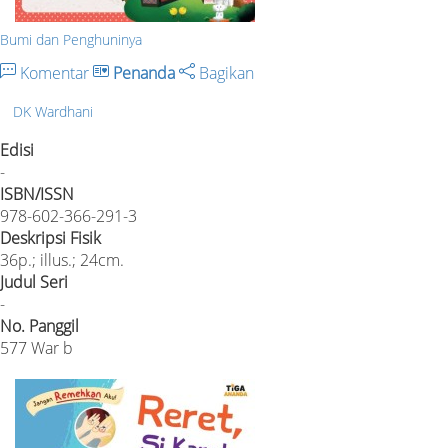
Bumi dan Penghuninya
Komentar
Penanda
Bagikan
DK Wardhani
Edisi
-
ISBN/ISSN
978-602-366-291-3
Deskripsi Fisik
36p.; illus.; 24cm.
Judul Seri
-
No. Panggil
577 War b