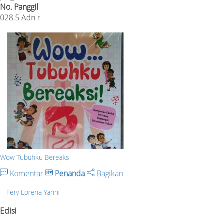
No. Panggil
028.5 Adn r
Wow Tubuhku Bereaksi
Komentar
Penanda
Bagikan
Fery Lorena Yanni
Edisi