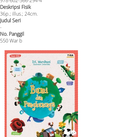
978-602-366-294-4
Deskripsi Fisik
36p.; illus.; 24cm.
Judul Seri
-
No. Panggil
550 War b