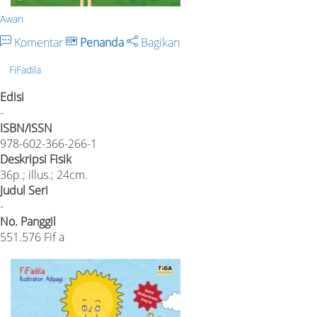
Awan
Komentar
Penanda
Bagikan
FiFadila
Edisi
-
ISBN/ISSN
978-602-366-266-1
Deskripsi Fisik
36p.; illus.; 24cm.
Judul Seri
-
No. Panggil
551.576 Fif a