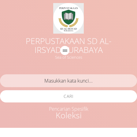
PERPUSTAKAAN SD AL-
IRSYAD SURABAYA
Sea of Sciences
CARI
Pencarian Spesifik
Koleksi