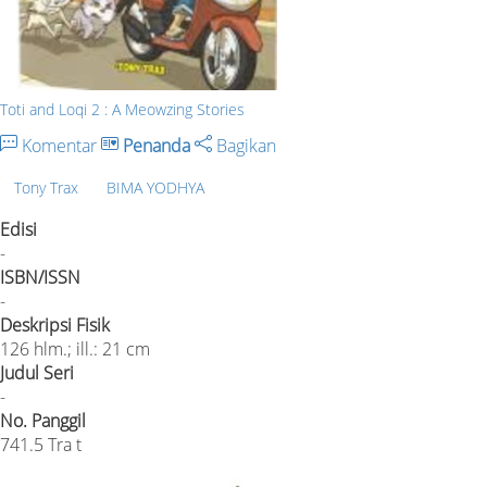
Toti and Loqi 2 : A Meowzing Stories
Komentar
Penanda
Bagikan
Tony Trax
BIMA YODHYA
Edisi
-
ISBN/ISSN
-
Deskripsi Fisik
126 hlm.; ill.: 21 cm
Judul Seri
-
No. Panggil
741.5 Tra t