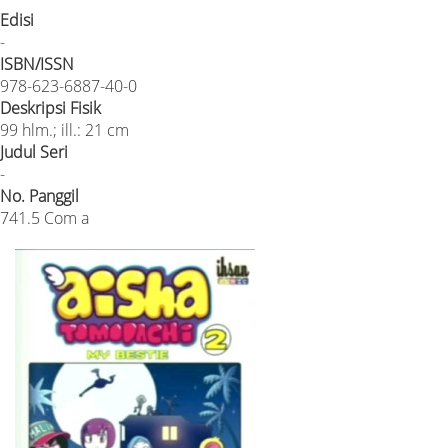
Edisi
-
ISBN/ISSN
978-623-6887-40-0
Deskripsi Fisik
99 hlm.; ill.: 21 cm
Judul Seri
-
No. Panggil
741.5 Com a