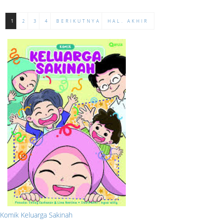
1
2
3
4
BERIKUTNYA
HAL. AKHIR
Komik Keluarga Sakinah