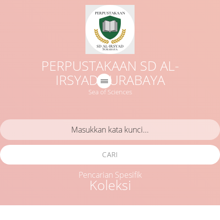
PERPUSTAKAAN SD AL-
IRSYAD SURABAYA
Sea of Sciences
CARI
Pencarian Spesifik
Koleksi