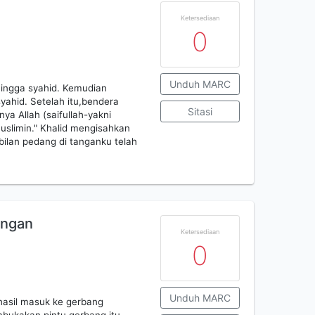
h
Ketersediaan
0
Unduh MARC
hingga syahid. Kemudian
syahid. Setelah itu,bendera
Sitasi
a Allah (saifullah-yakni
uslimin." Khalid mengisahkan
lan pedang di tanganku telah
angan
Ketersediaan
0
Unduh MARC
hasil masuk ke gerbang