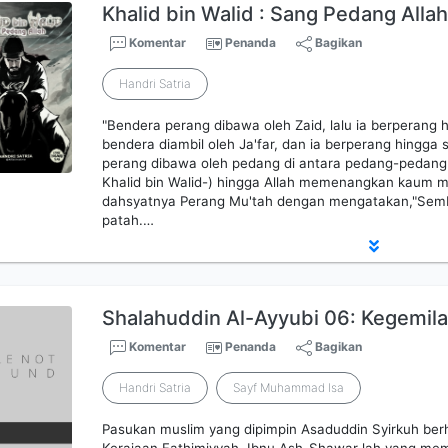
Khalid bin Walid : Sang Pedang Alla
Komentar
Penanda
Bagikan
Handri Satria
"Bendera perang dibawa oleh Zaid, lalu ia berperang 
bendera diambil oleh Ja'far, dan ia berperang hingga 
perang dibawa oleh pedang di antara pedang-pedangny
Khalid bin Walid-) hingga Allah memenangkan kaum m
dahsyatnya Perang Mu'tah dengan mengatakan,"Sembi
patah.…
Shalahuddin Al-Ayyubi 06: Kegemil
Komentar
Penanda
Bagikan
Handri Satria
Sayf Muhammad Isa
Pasukan muslim yang dipimpin Asaduddin Syirkuh ber