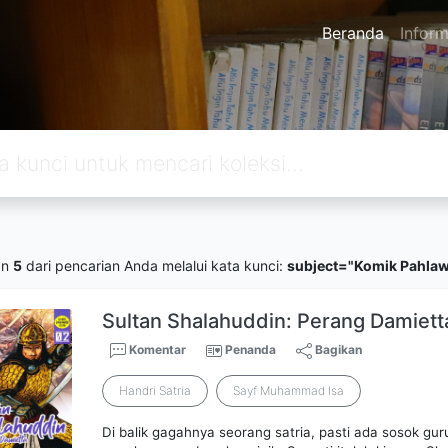
Beranda
Inform
an
5
dari pencarian Anda melalui kata kunci:
subject="Komik Pahlaw
Sultan Shalahuddin: Perang Damietta
Komentar
Penanda
Bagikan
Handri Satria
Sayf Muhammad Isa
Di balik gagahnya seorang satria, pasti ada sosok gu