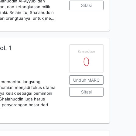
alahuddin Al-Ayyubi dan
Sitasi
an, dan ketangkasan milik
nki. Selain itu, Shalahuddin
 dari orangtuanya, untuk me…
l. 1
Ketersediaan
0
Unduh MARC
in memantau langsung
onomian menjadi fokus utama
Sitasi
nya kelak sebagai pemimpin
 Shalahuddin juga harus
penyerangan besar dari