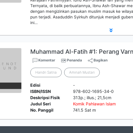
Kerajaan Fathimiyyah. Ibnu Ash-Shawar lah yang mem
Ternyata, di balik perbuatannya, Ibnu Ash-Shawar me
dengan mengizinkan pasukan muslim masuk ke wilayah
pun terjadi. Asaduddin Syirkuh ditunjuk menjadi gubern
ini…
Muhammad Al-Fatih #1: Perang Var
Komentar
Penanda
Bagikan
Handri Satria
Aminah Mustari
Edisi
-
ISBN/ISSN
978-602-1695-34-0
Deskripsi Fisik
313p.; illus.; 21,5cm
Judul Seri
Komik
Pahlawan
Islam
No. Panggil
741.5 Sat m