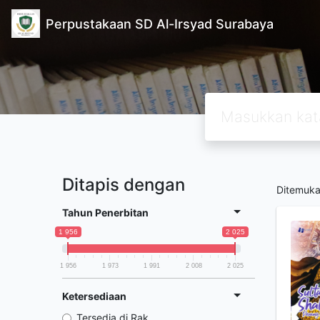
Perpustakaan SD Al-Irsyad Surabaya
Ditapis dengan
Ditemuk
Tahun Penerbitan
1 956
2 025
1 956
1 973
1 991
2 008
2 025
Ketersediaan
Tersedia di Rak