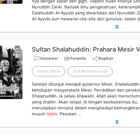
nya dengan sabar dan gigih. Seperti itulah kiranya Sh
Nuruddin Zanki. Banyak ilmu pengetahuan, keterampil
Salahuddin Al-Ayyubi yang diwariskan dari Nuruddin Za
Al-Ayyubi pun mewarisi cita-cita dari gurunya, selain
Sultan Shalahuddin: Prahara Mesir Vo
Komentar
Penanda
Bagikan
Handri Satria
Sayf Muhammad Isa
Setelah ditunjuk menjadi gubernur Mesir, Shalahudd
kehidupan masyarakata Mesir. Pendidikan dan perek
Shalahuddin. Ia selalu khawatir, Allah akan menuntut
yang zhalim. Akan tetapi, di tengah kesibukannya itu,
menyiapkan rencana dalam menghadapi kemungkinan 
musuh
Islam
. Pasukan …