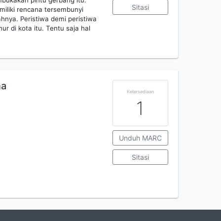
bukakan pintu gerbang itu.
Sitasi
miliki rencana tersembunyi
nya. Peristiwa demi peristiwa
ur di kota itu. Tentu saja hal
na
Ketersediaan
1
Unduh MARC
Sitasi