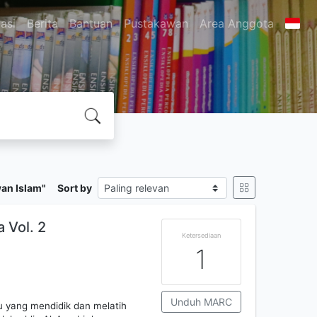
asi
Berita
Bantuan
Pustakawan
Area Anggota
an Islam"
Sort by
 Vol. 2
Ketersediaan
1
Unduh MARC
ru yang mendidik dan melatih