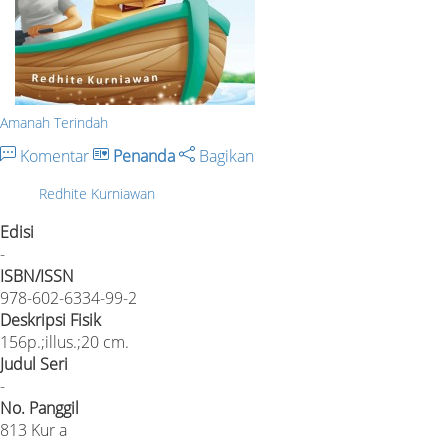
Amanah Terindah
Komentar
Penanda
Bagikan
Redhite Kurniawan
Edisi
-
ISBN/ISSN
978-602-6334-99-2
Deskripsi Fisik
156p.;illus.;20 cm.
Judul Seri
-
No. Panggil
813 Kur a