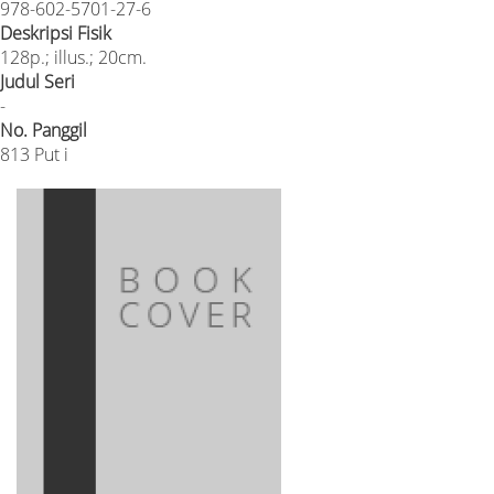
978-602-5701-27-6
Deskripsi Fisik
128p.; illus.; 20cm.
Judul Seri
-
No. Panggil
813 Put i