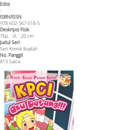
Edisi
-
ISBN/ISSN
978-602-367-018-5
Deskripsi Fisik
76p. : ill. : 20 cm
Judul Seri
Seri Komik Ibadah
No. Panggil
813 Sad e