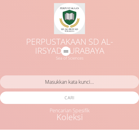
PERPUSTAKAAN SD AL-
IRSYAD SURABAYA
Sea of Sciences
CARI
Pencarian Spesifik
Koleksi