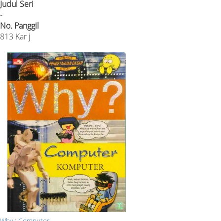
Judul Seri
-
No. Panggil
813 Kar j
Why : Computer