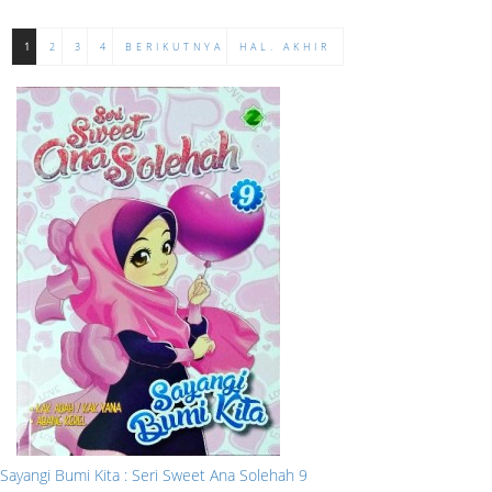
1
2
3
4
BERIKUTNYA
HAL. AKHIR
Sayangi Bumi Kita : Seri Sweet Ana Solehah 9