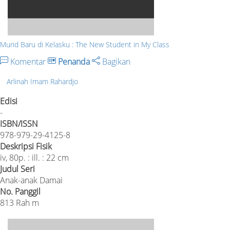
Murid Baru di Kelasku : The New Student in My Class
Komentar
Penanda
Bagikan
Arlinah Imam Rahardjo
Edisi
-
ISBN/ISSN
978-979-29-4125-8
Deskripsi Fisik
iv, 80p. : ill. : 22 cm
Judul Seri
Anak-anak Damai
No. Panggil
813 Rah m