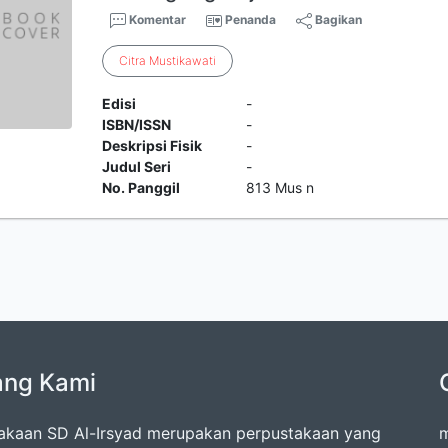
Komentar
Penanda
Bagikan
Citra
Mustikawati
Edisi
-
ISBN/ISSN
-
Deskripsi Fisik
-
Judul Seri
-
No. Panggil
813 Mus n
ang Kami
akaan SD Al-Irsyad merupakan perpustakaan yang
m