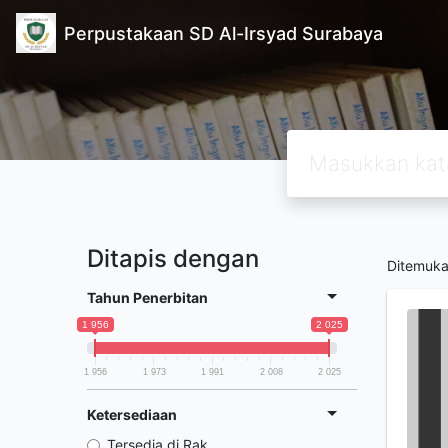
Perpustakaan SD Al-Irsyad Surabaya
Ditapis dengan
Ditemuk
Tahun Penerbitan
1 956
2 025
1 956
1 973
1 991
2 008
2 025
Ketersediaan
Tersedia di Rak