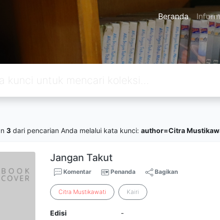
Beranda
Inform
an
3
dari pencarian Anda melalui kata kunci:
author=Citra Mustikaw
Jangan Takut
Komentar
Penanda
Bagikan
Citra
Mustikawati
Kairi
Edisi
-