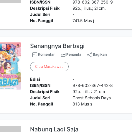
ISBN/ISSN
978-602-367-250-9
Deskripsi Fisik
92p.; illus.; 21cm.
Judul Seri
-
No. Panggil
741.5 Mus j
Senangnya Berbagi
Komentar
Penanda
Bagikan
Citra
Mustikawati
Edisi
-
ISBN/ISSN
978-602-367-442-8
Deskripsi Fisik
92p. : ill.. : 21 cm
Judul Seri
Ghost Schools Days
No. Panggil
813 Mus s
Nabung Lagi Saja