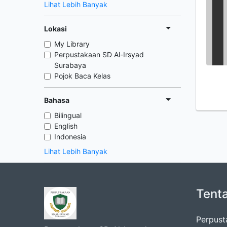
Lihat Lebih Banyak
Lokasi
My Library
Perpustakaan SD Al-Irsyad
Surabaya
Pojok Baca Kelas
Bahasa
Bilingual
English
Indonesia
Lihat Lebih Banyak
Tent
Perpust