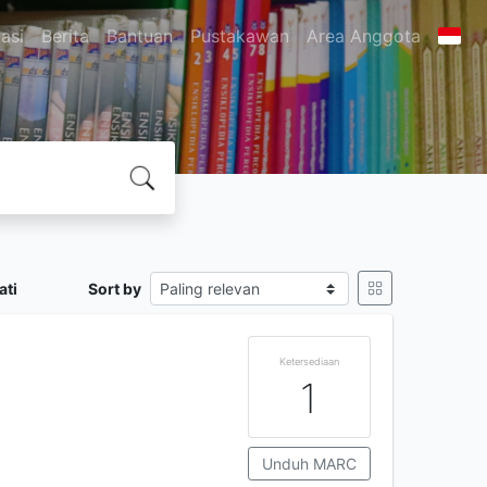
asi
Berita
Bantuan
Pustakawan
Area Anggota
ati
Sort by
Ketersediaan
1
Unduh MARC