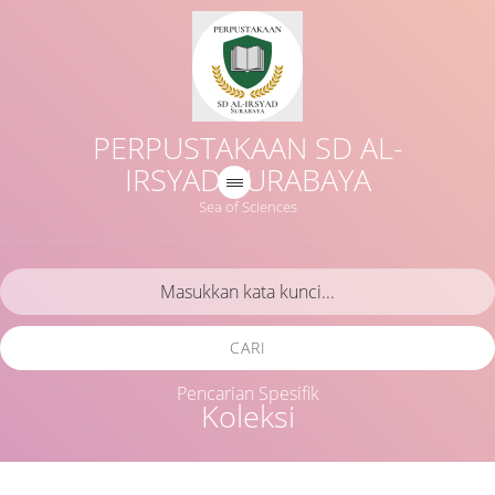
PERPUSTAKAAN SD AL-
IRSYAD SURABAYA
Sea of Sciences
CARI
Pencarian Spesifik
Koleksi