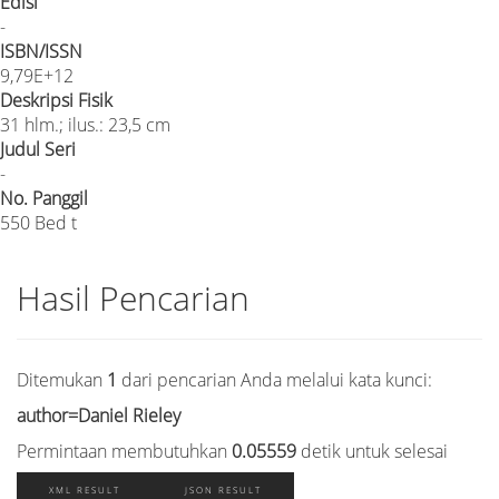
Edisi
-
ISBN/ISSN
9,79E+12
Deskripsi Fisik
31 hlm.; ilus.: 23,5 cm
Judul Seri
-
No. Panggil
550 Bed t
Hasil Pencarian
Ditemukan
1
dari pencarian Anda melalui kata kunci:
author=Daniel Rieley
Permintaan membutuhkan
0.05559
detik untuk selesai
XML RESULT
JSON RESULT