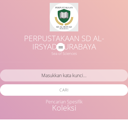
PERPUSTAKAAN SD AL-
IRSYAD SURABAYA
Sea of Sciences
CARI
Pencarian Spesifik
Koleksi