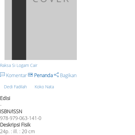
Raksa Si Logam Cair
Komentar
Penanda
Bagikan
Dedi Fadilah
Koko Nata
Edisi
-
ISBN/ISSN
978-979-063-141-0
Deskripsi Fisik
24p. : ill. : 20 cm