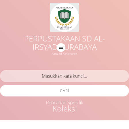
PERPUSTAKAAN SD AL-
IRSYAD SURABAYA
Sea of Sciences
CARI
Pencarian Spesifik
Koleksi