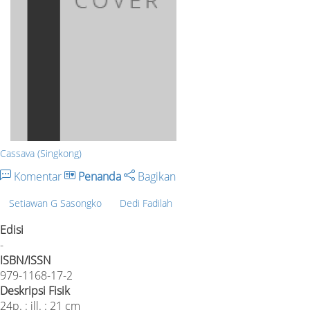
Cassava (Singkong)
Komentar
Penanda
Bagikan
Setiawan G Sasongko
Dedi Fadilah
Edisi
-
ISBN/ISSN
979-1168-17-2
Deskripsi Fisik
24p. : ill. : 21 cm