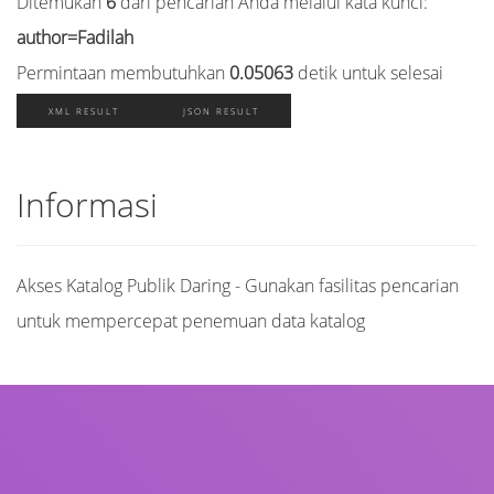
Ditemukan
6
dari pencarian Anda melalui kata kunci:
author=Fadilah
Permintaan membutuhkan
0.05063
detik untuk selesai
XML RESULT
JSON RESULT
Informasi
Akses Katalog Publik Daring - Gunakan fasilitas pencarian
untuk mempercepat penemuan data katalog
Judul