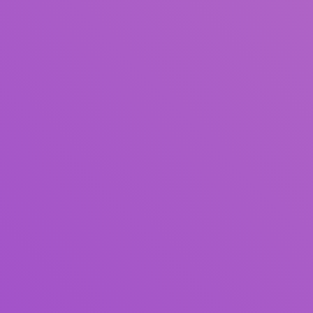
Pengarang
Subjek
ISBN/ISSN
Tipe Koleksi
Lokasi
GMD
Cari