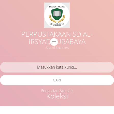
PERPUSTAKAAN SD AL-
IRSYAD SURABAYA
Sea of Sciences
CARI
Pencarian Spesifik
Koleksi