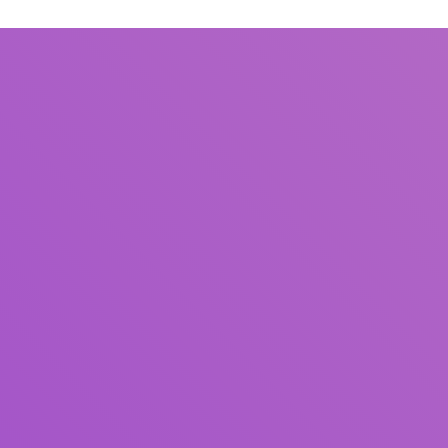
Judul
Pengarang
Subjek
ISBN/ISSN
Tipe Koleksi
Lokasi
GMD