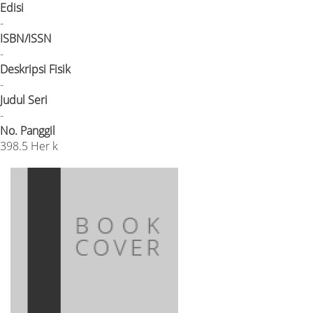
Edisi
-
ISBN/ISSN
-
Deskripsi Fisik
-
Judul Seri
-
No. Panggil
398.5 Her k