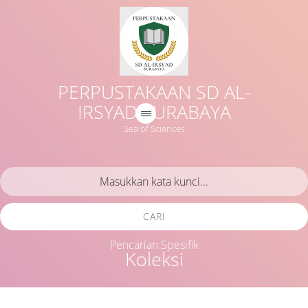
PERPUSTAKAAN SD AL-
IRSYAD SURABAYA
Sea of Sciences
CARI
Pencarian Spesifik
Koleksi