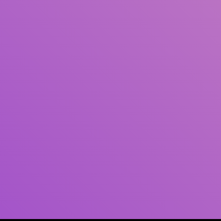
Pengarang
Subjek
ISBN/ISSN
Tipe Koleksi
Lokasi
GMD
Cari