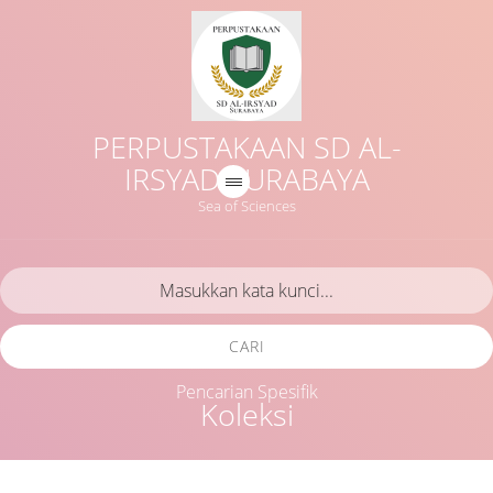
PERPUSTAKAAN SD AL-
IRSYAD SURABAYA
Sea of Sciences
CARI
Pencarian Spesifik
Koleksi