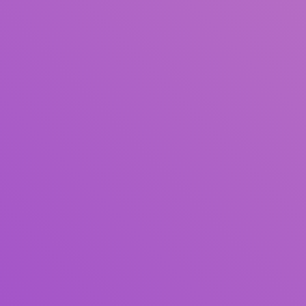
Judul
Pengarang
Subjek
ISBN/ISSN
Tipe Koleksi
Lokasi
GMD