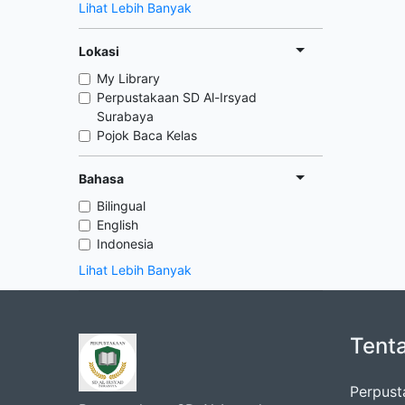
Lihat Lebih Banyak
Lokasi
My Library
Perpustakaan SD Al-Irsyad
Surabaya
Pojok Baca Kelas
Bahasa
Bilingual
English
Indonesia
Lihat Lebih Banyak
Tent
Perpust