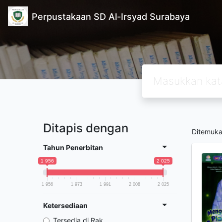
Perpustakaan SD Al-Irsyad Surabaya
Ditapis dengan
Ditemuk
Tahun Penerbitan
1 956
2 025
1 956
1 973
1 991
2 008
2 025
Ketersediaan
Tersedia di Rak