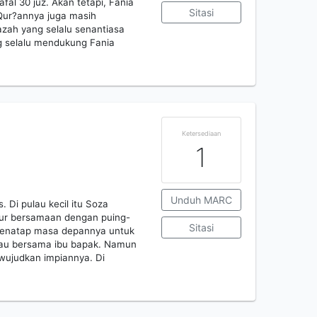
afal 30 juz. Akan tetapi, Fania
Sitasi
-Qur?annya juga masih
zah yang selalu senantiasa
g selalu mendukung Fania
Ketersediaan
1
Unduh MARC
Di pulau kecil itu Soza
cur bersamaan dengan puing-
Sitasi
 menatap masa depannya untuk
lau bersama ibu bapak. Namun
wujudkan impiannya. Di