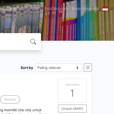
asi
Berita
Bantuan
Pustakawan
Area Anggota
Sort by
Ketersediaan
1
Redwita
Unduh MARC
g memiliki cita-cita untuk