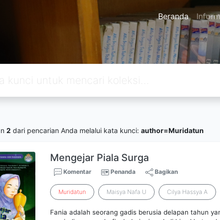
Beranda
Inform
an
2
dari pencarian Anda melalui kata kunci:
author=Muridatun
Mengejar Piala Surga
Komentar
Penanda
Bagikan
Muridatun
Maisya Nafa U
Cilya Hassya A
Fania adalah seorang gadis berusia delapan tahun yan