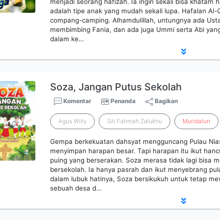
menjadi seorang hafizah. Ia ingin sekali bisa khatam h
adalah tipe anak yang mudah sekali lupa. Hafalan Al
compang-camping. Alhamdulillah, untungnya ada Usta
membimbing Fania, dan ada juga Ummi serta Abi yan
dalam ke…
Soza, Jangan Putus Sekolah
Komentar
Penanda
Bagikan
Agus Willy
Siti Fatimah Zalukhu
Muridatun
Gempa berkekuatan dahsyat mengguncang Pulau Nias. 
menyimpan harapan besar. Tapi harapan itu ikut han
puing yang berserakan. Soza merasa tidak lagi bisa
bersekolah. Ia hanya pasrah dan ikut menyebrang pu
dalam lubuk hatinya, Soza bersikukuh untuk tetap me
sebuah desa d…