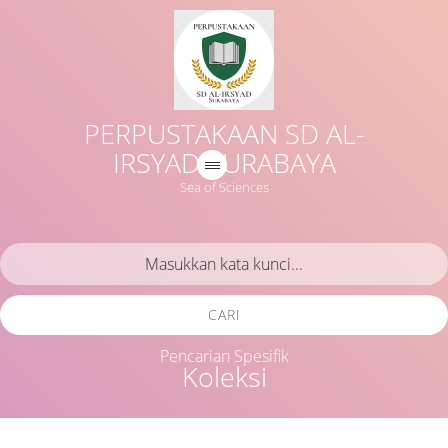
PERPUSTAKAAN SD AL-
IRSYAD SURABAYA
Sea of Sciences
CARI
Pencarian Spesifik
Koleksi