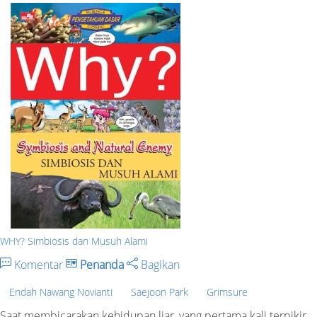
WHY? Simbiosis dan Musuh Alami
Komentar
Penanda
Bagikan
Endah Nawang Novianti
Saejoon Park
Grimsure
Saat membicarakan kehidupan liar, yang pertama kali terpikir