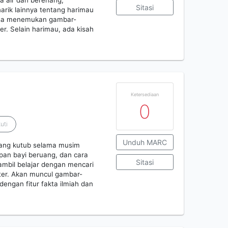
a air dan berenang,
Sitasi
arik lainnya tentang harimau
 bisa menemukan gambar-
. Selain harimau, ada kisah
Ketersediaan
0
uti
Unduh MARC
uang kutub selama musim
upan bayi beruang, dan cara
Sitasi
sambil belajar dengan mencari
er. Akan muncul gambar-
dengan fitur fakta ilmiah dan