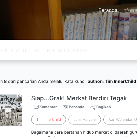
Beranda
Inform
an
8
dari pencarian Anda melalui kata kunci:
author=Tim InnerChild
Siap...Grak! Merkat Berdiri Tegak
Komentar
Penanda
Bagikan
Tim
InnerChild
Jumi Haryani
Aan Wulandari U
Bagaimana cara bertahan hidup merkat di daerah gur