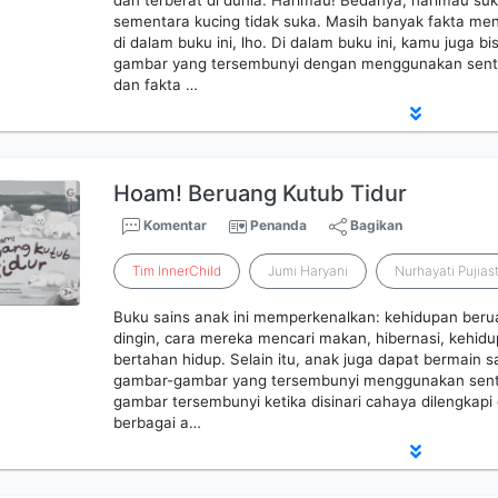
dan terberat di dunia. Harimau! Bedanya, harimau suk
sementara kucing tidak suka. Masih banyak fakta men
di dalam buku ini, lho. Di dalam buku ini, kamu juga
gambar yang tersembunyi dengan menggunakan senter
dan fakta …
Hoam! Beruang Kutub Tidur
Komentar
Penanda
Bagikan
Tim
InnerChild
Jumi Haryani
Nurhayati Pujiast
Buku sains anak ini memperkenalkan: kehidupan ber
dingin, cara mereka mencari makan, hibernasi, kehid
bertahan hidup. Selain itu, anak juga dapat bermain 
gambar-gambar yang tersembunyi menggunakan sent
gambar tersembunyi ketika disinari cahaya dilengkapi 
berbagai a…