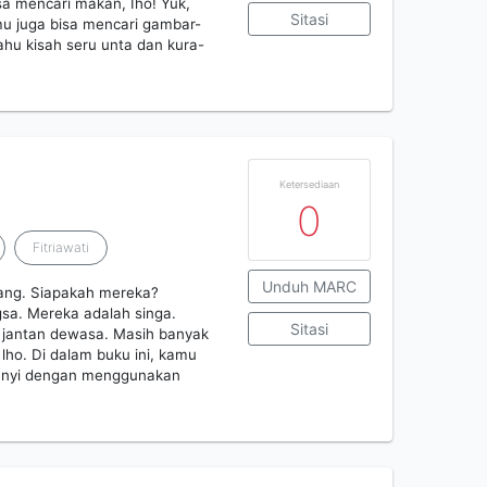
a mencari makan, Iho! Yuk,
Sitasi
amu juga bisa mencari gambar-
hu kisah seru unta dan kura-
Ketersediaan
0
Fitriawati
Unduh MARC
ng. Siapakah mereka?
a. Mereka adalah singa.
Sitasi
a jantan dewasa. Masih banyak
 lho. Di dalam buku ini, kamu
unyi dengan menggunakan