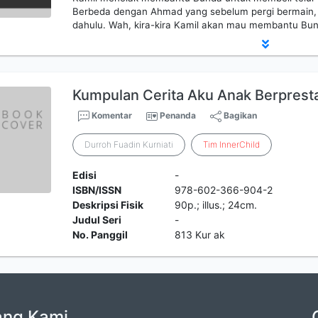
Berbeda dengan Ahmad yang sebelum pergi bermain, 
dahulu. Wah, kira-kira Kamil akan mau membantu Bund
Kumpulan Cerita Aku Anak Berprest
Komentar
Penanda
Bagikan
Durroh Fuadin Kurniati
Tim
InnerChild
Edisi
-
ISBN/ISSN
978-602-366-904-2
Deskripsi Fisik
90p.; illus.; 24cm.
Judul Seri
-
No. Panggil
813 Kur ak
ang Kami