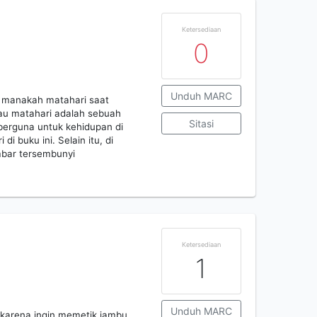
Ketersediaan
0
Unduh MARC
 manakah matahari saat
lau matahari adalah sebuah
Sitasi
berguna untuk kehidupan di
di buku ini. Selain itu, di
mbar tersembunyi
Ketersediaan
1
Unduh MARC
karena ingin memetik jambu.