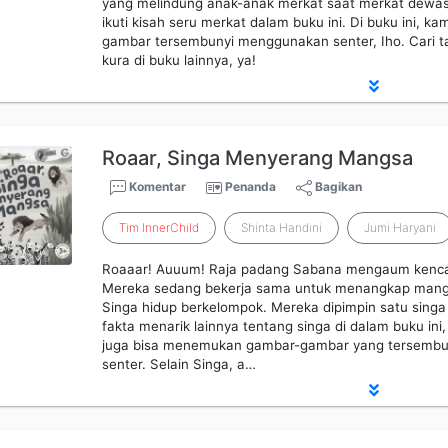
yang melindung anak-anak merkat saat merkat dewas
ikuti kisah seru merkat dalam buku ini. Di buku ini, k
gambar tersembunyi menggunakan senter, Iho. Cari ta
kura di buku lainnya, ya!
Roaar, Singa Menyerang Mangsa
Komentar
Penanda
Bagikan
Tim
InnerChild
Shinta Handini
Jumi Haryani
Roaaar! Auuum! Raja padang Sabana mengaum kenca
Mereka sedang bekerja sama untuk menangkap mangs
Singa hidup berkelompok. Mereka dipimpin satu sing
fakta menarik lainnya tentang singa di dalam buku ini,
juga bisa menemukan gambar-gambar yang tersemb
senter. Selain Singa, a…