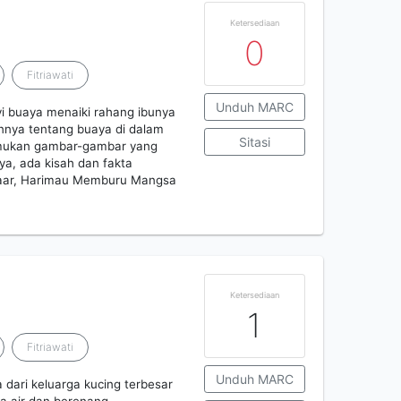
Ketersediaan
0
Fitriawati
Unduh MARC
yi buaya menaiki rahang ibunya
innya tentang buaya di dalam
Sitasi
enemukan gambar-gambar yang
a, ada kisah dan fakta
raar, Harimau Memburu Mangsa
Ketersediaan
1
Fitriawati
Unduh MARC
 dari keluarga kucing terbesar