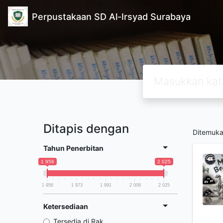
Perpustakaan SD Al-Irsyad Surabaya
Ditapis dengan
Ditemuk
Tahun Penerbitan
1 956
2 025
1 956
1 973
1 991
2 008
2 025
Ketersediaan
Tersedia di Rak