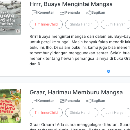
Hrrr, Buaya Mengintai Mangsa
Komentar
Penanda
Bagikan
Tim
InnerChild
Shinta Handini
Jumi Haryani
Rrrr! Buaya mengintai mangsa dari dalam air. Bayi-ba
untuk pergi ke sungai. Masih banyak fakta menarik la
buku ini, lho. Di dalam buku ini, kamu juga bisa m
tersembunyi dengan menggunakan senter. Selain buay
menarik tentang hewan pemangsa lainnya di buku G
dan R…
Graar, Harimau Memburu Mangsa
Komentar
Penanda
Bagikan
Tim
InnerChild
Shinta Handini
Jumi Haryani
Graar Graarrr! Ada suara menggelegar di hutan. Suara