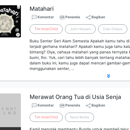
Matahari
Komentar
Penanda
Bagikan
Tim
InnerChild
Jumi Haryani
Dian Onasis
Buku Senter Seri Alam Semesta Apakah kamu tahu di
terjadi gerhana matahari? Apakah kamu juga tahu ka
bintang? Oiya, cahaya matahari yang panas ternyata 
bumi, lho. Yuk, cari tahu lebih banyak tentang matahari 
dalam buku ini, kamu juga dapat mencari gambar-ga
menggunakan senter, …
Merawat Orang Tua di Usia Senja
Komentar
Penanda
Bagikan
Tim
InnerChild
Nurul Ikoma
Kamil menolak membantu Bunda untuk membeli telur 