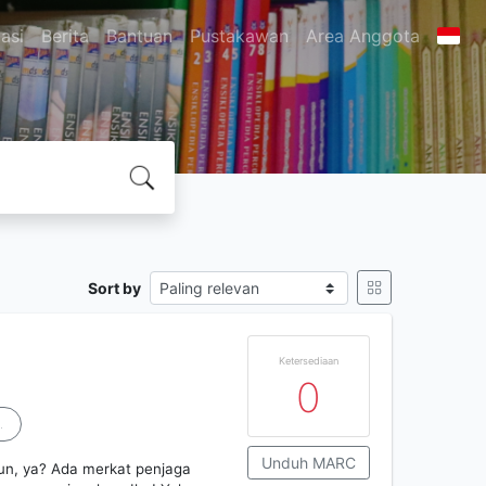
asi
Berita
Bantuan
Pustakawan
Area Anggota
Sort by
Ketersediaan
0
.
Unduh MARC
un, ya? Ada merkat penjaga