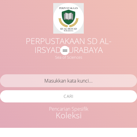
PERPUSTAKAAN SD AL-
IRSYAD SURABAYA
Sea of Sciences
CARI
Pencarian Spesifik
Koleksi