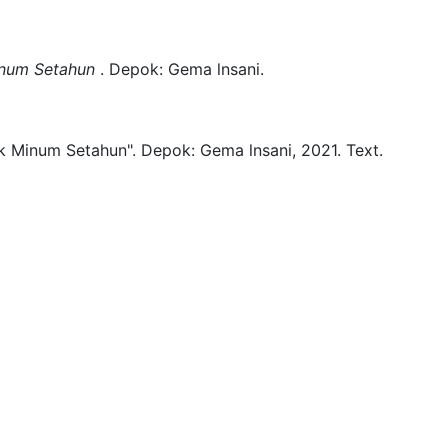
inum Setahun
.
Depok:
Gema lnsani.
ak Minum Setahun".
Depok:
Gema lnsani,
2021.
Text.