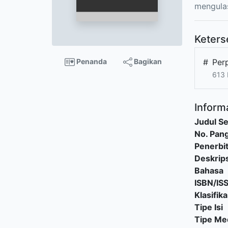
mengulas
Keters
Penanda
Bagikan
#
Per
613 
Informa
Judul Se
No. Pang
Penerbi
Deskrips
Bahasa
ISBN/IS
Klasifika
Tipe Isi
Tipe Me