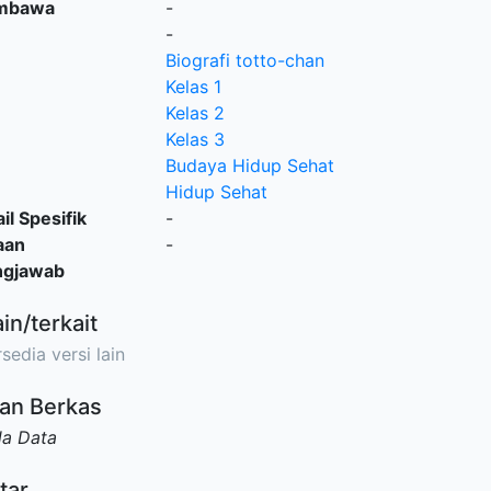
embawa
-
-
Biografi totto-chan
Kelas 1
Kelas 2
Kelas 3
Budaya Hidup Sehat
Hidup Sehat
il Spesifik
-
aan
-
ngjawab
ain/terkait
sedia versi lain
an Berkas
da Data
tar