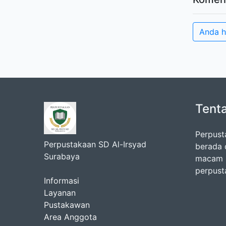
Anda h
Tent
Perpust
Perpustakaan SD Al-Irsyad
berada 
Surabaya
macam k
perpust
Informasi
Layanan
Pustakawan
Area Anggota