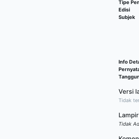
Tipe P
Edisi
Subjek
Info Deta
Pernyat
Tanggu
Versi l
Tidak ter
Lampir
Tidak A
Komen