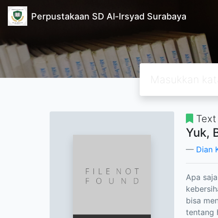
Perpustakaan SD Al-Irsyad Surabaya
Text
Yuk, 
Dian K
Apa saja
kebersih
bisa men
tentang 