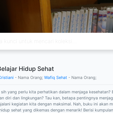
Beranda
Inform
Belajar Hidup Sehat
ristiani
- Nama Orang;
Wafiq Sehat
- Nama Orang;
 sih yang perlu kita perhatikan dalam menjaga kesehatan?
an diri dan lingkungan? Tau kan, betapa pentingnya menjag
jalani kegiatan kita dengan maksimal. Nah, buku ini akan
hidup sehat yang dikemas dengan menarik! Berisi kumpulan 