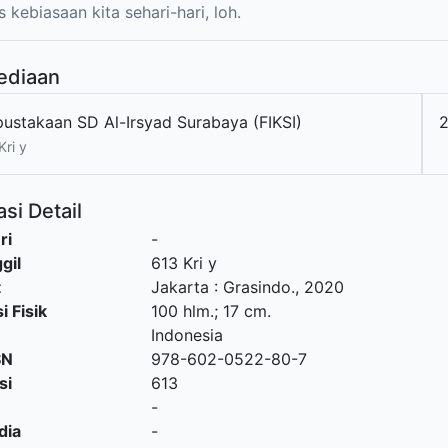
 kebiasaan kita sehari-hari, loh.
ediaan
pustakaan SD Al-Irsyad Surabaya (FIKSI)
Kri y
si Detail
ri
-
gil
613 Kri y
t
Jakarta
:
Grasindo
.,
2020
i Fisik
100 hlm.; 17 cm.
Indonesia
SN
978-602-0522-80-7
si
613
-
dia
-